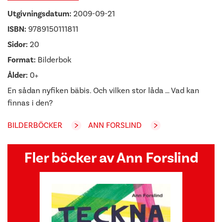
Utgivningsdatum:
2009-09-21
ISBN:
9789150111811
Sidor:
20
Format:
Bilderbok
Ålder:
0+
En sådan nyfiken bäbis. Och vilken stor låda … Vad kan
finnas i den?
BILDERBÖCKER
ANN FORSLIND
Fler böcker av Ann Forslind