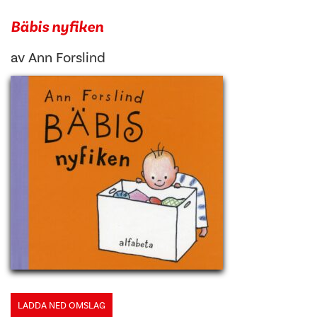
Bäbis nyfiken
av
Ann Forslind
LADDA NED OMSLAG