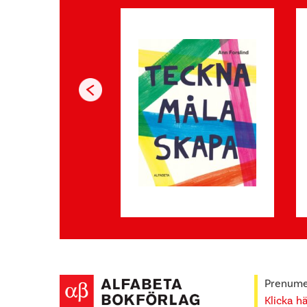
Prenumer
Klicka h