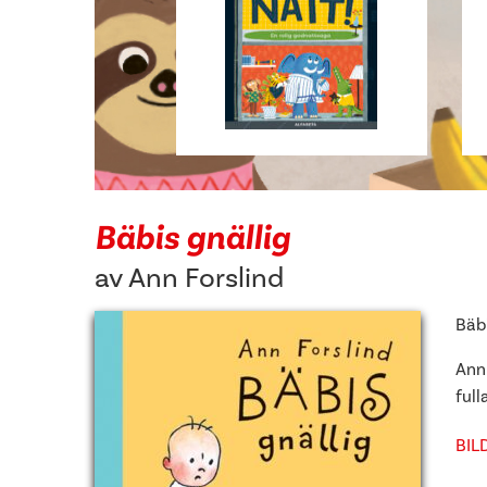
Bäbis gnällig
av
Ann Forslind
Bäb
Ann
full
BIL