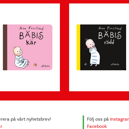
era på vårt nyhetsbrev!
Följ oss på
Instagra
är
Facebook